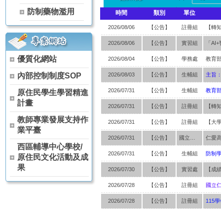
校
【115學年度升學榜單】恭喜 茶葉技術科 林天賦【獨招】錄取 國
防制藥物濫用
時間
類別
單位
【115學年度升學榜單】恭喜 茶葉技術科 黃冠宇【獨招】錄取 國
【115學年度升學榜單】恭喜 空間測繪科 賈芳伊【獨招】錄取 國
2026/08/06
【公告】
註冊組
【115學年度升學榜單】恭喜 觀光事業科 林侑宏【甄審入學】錄取
2026/08/06
【公告】
實習組
「AI
115年全國中等學校運動會 高女組軟式網球雙打(林雨柔、陳芊羽) 
優質化網站
狂賀～本校原舞社參加114學年度全國學生舞蹈比賽決賽 榮獲 高
2026/08/04
【公告】
學務處
狂賀～114學年度 全國農業類技藝競賽 農場經營職種 農經科 林彥
內部控制制度SOP
2026/08/03
【公告】
生輔組
狂賀～114學年度 全國家事技藝競賽 膳食製作職種 家政科 羅芷晴
2026/07/31
【公告】
生輔組
原住民學生學習精進
狂賀～114學年度 全國家事技藝競賽 膳食製作職種 家政科 陳葦婕
計畫
狂賀～本校原舞社 參加 114學年度全國學生舞蹈比賽南投縣初賽 
2026/07/31
【公告】
註冊組
狂賀～恭喜 農經科 阮卡娜、陳詠巡、馬昱仁、徐孟佐 參加2025
教師專業發展支持作
2026/07/31
【公告】
註冊組
狂賀～恭喜 農經科 林宏睿、林彥丞、吳秉原 參加2025興大盃全
業平臺
賀!!!農經科榮獲114年高中以下食農教育教案競賽科技樂農組佳作
2026/07/31
【公告】
國立仁愛高級農業職業學校
西區輔導中心學校/
賀!!!本校農經科教師團隊榮獲114年杏壇芬芳獎(團體組)
2026/07/31
【公告】
生輔組
防制
原住民文化活動及成
果
2026/07/30
【公告】
實習處
2026/07/28
【公告】
註冊組
2026/07/28
【公告】
註冊組