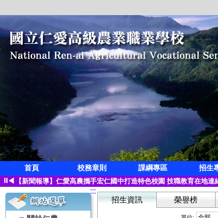
首頁
校務章則
課綱專區
招生
狂賀!本校觀光科應屆畢業生凌紫璇榮獲第三屆全國創意茶飲調製競
⏸
◀
【新聞報導】仁愛高農攜手宏仁國中打造特色校園 技職教育在地連
:::
【115學年度升學榜單】恭喜 空間測繪科 林寓桀【繁星】錄取 國
招生資訊
榮譽榜
【115學年度升學榜單】恭喜 觀光事業科 凌紫璇【繁星】錄取 國
【115學年度升學榜單】恭喜 園藝科 蔡子怡【繁星】錄取 國立屏
單位: