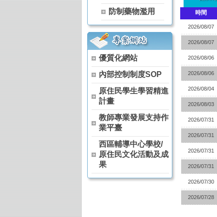
【115學年度升學榜單】恭喜 茶葉技術
防制藥物濫用
時間
【115學年度升學榜單】恭喜 茶葉技術
【115學年度升學榜單】恭喜 空間測繪
2026/08/07
【115學年度升學榜單】恭喜 觀光事業
2026/08/07
115年全國中等學校運動會 高女組軟式
優質化網站
狂賀～本校原舞社參加114學年度全國
2026/08/06
狂賀～114學年度 全國農業類技藝競賽 
內部控制制度SOP
2026/08/06
狂賀～114學年度 全國家事技藝競賽 膳
2026/08/04
原住民學生學習精進
狂賀～114學年度 全國家事技藝競賽 膳
計畫
狂賀～本校原舞社 參加 114學年度全
2026/08/03
狂賀～恭喜 農經科 阮卡娜、陳詠巡、馬
教師專業發展支持作
2026/07/31
狂賀～恭喜 農經科 林宏睿、林彥丞、吳
業平臺
賀!!!農經科榮獲114年高中以下食農
2026/07/31
西區輔導中心學校/
賀!!!本校農經科教師團隊榮獲114年杏壇
2026/07/31
原住民文化活動及成
果
2026/07/31
2026/07/30
2026/07/28