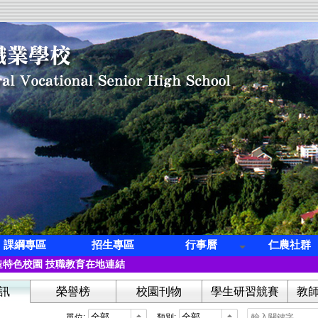
課綱專區
招生專區
行事曆
仁農社群
第三屆全國創意茶飲調製競賽學生組冠軍
特色校園 技職教育在地連結
科 林寓桀【繁星】錄取 國立臺灣科技大學 營建工程系
訊
榮譽榜
校園刊物
學生研習競賽
教
科 凌紫璇【繁星】錄取 國立高雄餐旅大學 旅運管理系
蔡子怡【繁星】錄取 國立屏東科技大學 熱帶農業暨國際合作系
單位:
類別: