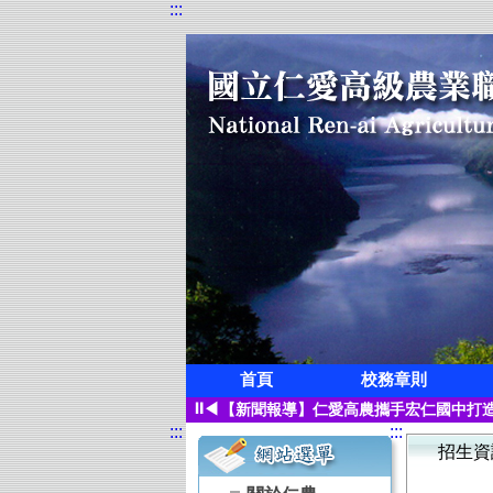
:::
首頁
校務章則
狂賀!本校觀光科應屆畢業生凌紫璇榮獲
⏸
◀
【新聞報導】仁愛高農攜手宏仁國中打造
:::
:::
【115學年度升學榜單】恭喜 空間測繪
招生資
【115學年度升學榜單】恭喜 觀光事業
【115學年度升學榜單】恭喜 園藝科 