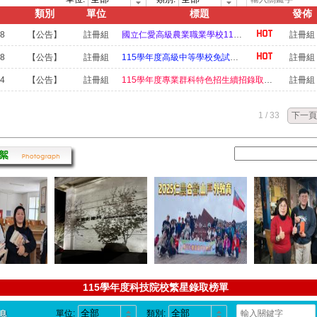
黃芊蓓【繁星】錄取 國立屏東科技大學 社會工作系
類別
單位
標題
發佈
科 林彥丞【繁星】錄取 國立高雄科技大學 海洋生物技術系
28
【公告】
註冊組
國立仁愛高級農業職業學校115學年度實用技能學程續招簡章
註冊組
科 楊景翔【繁星】錄取 國立屏東科技大學 水土保持系
28
【公告】
註冊組
115學年度高級中等學校免試入學續招報名簡章
註冊組
谷雋瑋【繁星】錄取 弘光科技大學 動物保健系
科 黃冠宇【繁星】錄取 宏國德霖科技大學 園藝系
24
【公告】
註冊組
115學年度專業群科特色招生續招錄取公告
註冊組
古羽涵【獨招】錄取 國立體育大學 體育學院體育推廣 原住民專班
吳秉原【獨招】錄取 國立屏東科技大學 科技農業學士學位學程(公費生)
1 / 33
下一頁
林宏睿【獨招】錄取 國立暨南國際大學 智慧暨永續農業學士學位學程(公費生
古羽涵【獨招】錄取 國立暨南國際大學 原住民文化產業與社會工作學士學位
黃芊蓓【獨招】錄取 國立暨南國際大學 原住民文化產業與社會工作學士學位
陳葦婕【獨招】錄取 國立暨南國際大學 原住民文化產業與社會工作學士學位
陳啟恒【獨招】錄取 國立暨南國際大學 原住民文化產業與社會工作學士學位
李思華【獨招】錄取 國立暨南國際大學 原住民文化產業與社會工作學士學位
古羽涵【獨招】錄取 彰化師範大學 高齡健康促進與照護管理 (原住民專班)
潘曉婷【獨招】錄取 國立暨南國際大學 高齡健康與長期照顧管理學士學位學程
羅芷晴【獨招】錄取 國立暨南國際大學 高齡健康與長期照顧管理學士學位學程
115-1彈性及多元選修課程選課結果公告
科 林天賜【獨招】錄取 國立暨南國際大學 高齡健康與長期照顧管理學士學
115學年度科技院校繁星錄取榜單
科 林天賦【獨招】錄取 國立暨南國際大學 高齡健康與長期照顧管理學士學
114學年度校車時刻表
黃芊蓓【獨招】錄取 國立臺南護理專科學校 化妝品應用科
單位:
類別: