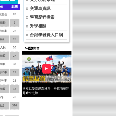
佈
點閱
交通車資訊
館主任
28
學習歷程檔案
組長
9
升學相關
組幹事
22
台銀學雜費入口網
習組
13
人員
20
組長
27
組長
33
►
組幹事
12
組幹事
23
國立仁愛高農森林科＿奇萊南華穿
組長
13
越時空之旅
就業輔導組長
76
冊組
376