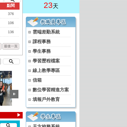
23
天
點閱
376
106
雲端差勤系統
136
課程事務
最後一頁
)
學生事務
學程 (原住民族專班)
學習歷程檔案
學程 (原住民族專班)
學程 (原住民族專班)
線上教學專區
學程 (原住民族專班)
信箱
學程 (原住民族專班)
數位學習精進方案
 (原住民族專班)
填報戶外教育
 (原住民族專班)
位學程 (原住民族專班)
▶
位學程 (原住民族專班)
天方校務系統