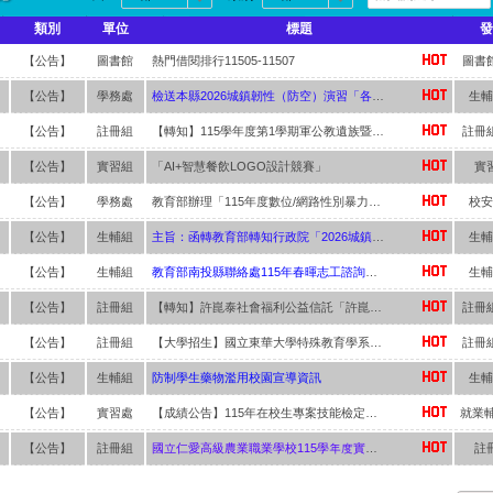
校內無線網路認證說明
科 林天賦【獨招】錄取 國立台東專科學校 園藝暨景觀科
類別
單位
標題
發
科 黃冠宇【獨招】錄取 國立中興大學進修班 生物產業管理系
科 賈芳伊【獨招】錄取 國立中興大學進修班 中國文學系
【公告】
圖書館
熱門借閱排行11505-11507
圖書
科 林侑宏【甄審入學】錄取 臺北城市科技大學 餐飲事業系
【公告】
學務處
檢送本縣2026城鎮韌性（防空）演習「各場域防空疏散避 難指引」、「防空疏散避難指引」及「多國語言文宣海 報」各1份，請查照並配合辦理。
生輔
網球雙打(林雨柔、陳芊羽) 榮獲第五名！
學生舞蹈比賽決賽 榮獲 高中職B團體丙組民俗舞「優等」！
【公告】
註冊組
【轉知】115學年度第1學期軍公教遺族暨傷殘榮軍子女就學優待申請資訊
註冊
農場經營職種 農經科 林彥丞 榮獲優勝第十三名
【公告】
實習組
「AI+智慧餐飲LOGO設計競賽」
實
食製作職種 家政科 羅芷晴 榮獲優勝第九名
【公告】
學務處
教育部辦理「115年度數位/網路性別暴力防治短影音暨海報繪畫比賽」延長徵件時間至115年9月7日(星期一)，活動獎金優渥，鼓勵學生踴躍參與。
校安
食製作職種 家政科 陳葦婕 榮獲優勝第十一名
國學生舞蹈比賽南投縣初賽 榮獲高中職B團體丙民俗舞特優
【公告】
生輔組
主旨：函轉教育部轉知行政院「2026城鎮韌性（防空）演習實施計畫」修正對照表，請查照。
生輔
昱仁、徐孟佐 參加2025全國四健作業組競賽 榮獲全國三等獎
【公告】
生輔組
教育部南投縣聯絡處115年春暉志工諮詢輔導團 「反毒暨生命教育研習營」活動實施計畫。
生輔
秉原 參加2025興大盃全國製茶技術競賽 榮獲高中職組亞軍
教育教案競賽科技樂農組佳作
【公告】
註冊組
【轉知】許崑泰社會福利公益信託「許崑泰助學金」相關申請資訊
註冊
芬芳獎(團體組)
【公告】
註冊組
【大學招生】國立東華大學特殊教育學系及真理大學115學年度宗教文化與資訊管理學系等招生資訊
註冊
【公告】
生輔組
防制學生藥物濫用校園宣導資訊
生輔
【公告】
實習處
【成績公告】115年在校生專案技能檢定成績公告
【公告】
註冊組
國立仁愛高級農業職業學校115學年度實用技能學程續招簡章
註