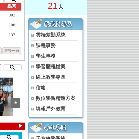
21
天
點閱
382
108
雲端差勤系統
137
課程事務
最後一頁
)
學生事務
學程 (原住民族專班)
學習歷程檔案
學程 (原住民族專班)
學程 (原住民族專班)
線上教學專區
學程 (原住民族專班)
信箱
學程 (原住民族專班)
數位學習精進方案
 (原住民族專班)
填報戶外教育
 (原住民族專班)
位學程 (原住民族專班)
▶
位學程 (原住民族專班)
天方校務系統