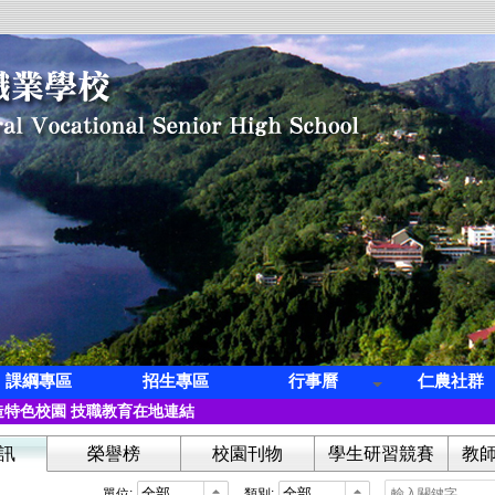
課綱專區
招生專區
行事曆
仁農社群
第三屆全國創意茶飲調製競賽學生組冠軍
特色校園 技職教育在地連結
科 林寓桀【繁星】錄取 國立臺灣科技大學 營建工程系
訊
榮譽榜
校園刊物
學生研習競賽
教
科 凌紫璇【繁星】錄取 國立高雄餐旅大學 旅運管理系
蔡子怡【繁星】錄取 國立屏東科技大學 熱帶農業暨國際合作系
單位:
類別: