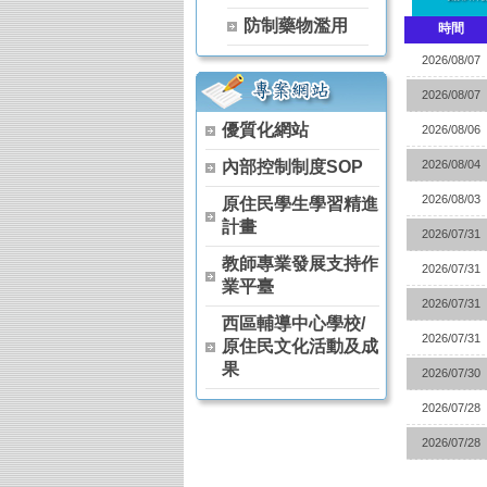
【115學年度升學榜單】恭喜 茶葉技術
防制藥物濫用
時間
【115學年度升學榜單】恭喜 茶葉技術
【115學年度升學榜單】恭喜 空間測繪
2026/08/07
【115學年度升學榜單】恭喜 觀光事業
2026/08/07
115年全國中等學校運動會 高女組軟式
優質化網站
狂賀～本校原舞社參加114學年度全國
2026/08/06
狂賀～114學年度 全國農業類技藝競賽 
內部控制制度SOP
2026/08/04
狂賀～114學年度 全國家事技藝競賽 膳
2026/08/03
原住民學生學習精進
狂賀～114學年度 全國家事技藝競賽 膳
計畫
狂賀～本校原舞社 參加 114學年度全
2026/07/31
狂賀～恭喜 農經科 阮卡娜、陳詠巡、馬
教師專業發展支持作
2026/07/31
狂賀～恭喜 農經科 林宏睿、林彥丞、吳
業平臺
賀!!!農經科榮獲114年高中以下食農
2026/07/31
西區輔導中心學校/
賀!!!本校農經科教師團隊榮獲114年杏壇
2026/07/31
原住民文化活動及成
果
2026/07/30
2026/07/28
2026/07/28