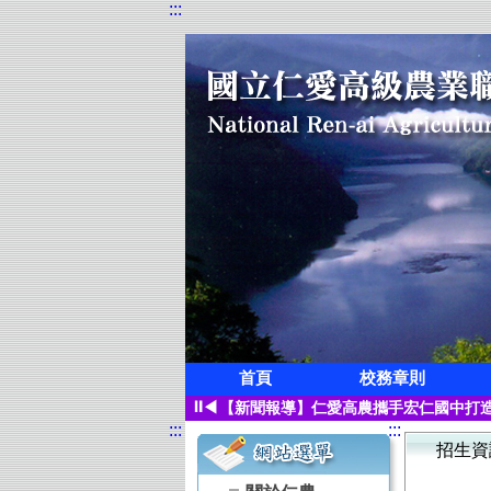
:::
首頁
校務章則
狂賀!本校觀光科應屆畢業生凌紫璇榮獲
⏸
◀
【新聞報導】仁愛高農攜手宏仁國中打造
:::
:::
【115學年度升學榜單】恭喜 空間測繪
招生資
【115學年度升學榜單】恭喜 觀光事業
【115學年度升學榜單】恭喜 園藝科 