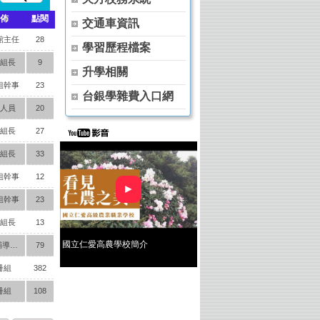
佈
點閱
交通車資訊
館主任
28
學習歷程檔案
組長
9
升學相關
組幹事
23
台銀學雜費入口網
人員
20
組長
27
組長
33
組幹事
12
►
組幹事
23
組長
13
國立仁愛高農學校簡介
就業輔導組長
79
冊組
382
冊組
108