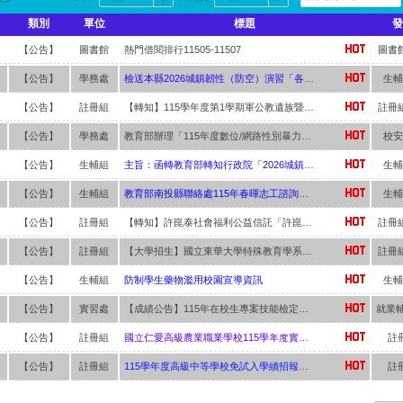
校內無線網路認證說明
科 林天賦【獨招】錄取 國立台東專科學校 園藝暨景觀科
類別
單位
標題
發
科 黃冠宇【獨招】錄取 國立中興大學進修班 生物產業管理系
科 賈芳伊【獨招】錄取 國立中興大學進修班 中國文學系
【公告】
圖書館
熱門借閱排行11505-11507
圖書
科 林侑宏【甄審入學】錄取 臺北城市科技大學 餐飲事業系
【公告】
學務處
檢送本縣2026城鎮韌性（防空）演習「各場域防空疏散避 難指引」、「防空疏散避難指引」及「多國語言文宣海 報」各1份，請查照並配合辦理。
生輔
網球雙打(林雨柔、陳芊羽) 榮獲第五名！
學生舞蹈比賽決賽 榮獲 高中職B團體丙組民俗舞「優等」！
【公告】
註冊組
【轉知】115學年度第1學期軍公教遺族暨傷殘榮軍子女就學優待申請資訊
註冊
農場經營職種 農經科 林彥丞 榮獲優勝第十三名
【公告】
學務處
教育部辦理「115年度數位/網路性別暴力防治短影音暨海報繪畫比賽」延長徵件時間至115年9月7日(星期一)，活動獎金優渥，鼓勵學生踴躍參與。
校安
食製作職種 家政科 羅芷晴 榮獲優勝第九名
【公告】
生輔組
主旨：函轉教育部轉知行政院「2026城鎮韌性（防空）演習實施計畫」修正對照表，請查照。
生輔
食製作職種 家政科 陳葦婕 榮獲優勝第十一名
國學生舞蹈比賽南投縣初賽 榮獲高中職B團體丙民俗舞特優
【公告】
生輔組
教育部南投縣聯絡處115年春暉志工諮詢輔導團 「反毒暨生命教育研習營」活動實施計畫。
生輔
昱仁、徐孟佐 參加2025全國四健作業組競賽 榮獲全國三等獎
【公告】
註冊組
【轉知】許崑泰社會福利公益信託「許崑泰助學金」相關申請資訊
註冊
秉原 參加2025興大盃全國製茶技術競賽 榮獲高中職組亞軍
教育教案競賽科技樂農組佳作
【公告】
註冊組
【大學招生】國立東華大學特殊教育學系及真理大學115學年度宗教文化與資訊管理學系等招生資訊
註冊
芬芳獎(團體組)
【公告】
生輔組
防制學生藥物濫用校園宣導資訊
生輔
【公告】
實習處
【成績公告】115年在校生專案技能檢定成績公告
【公告】
註冊組
國立仁愛高級農業職業學校115學年度實用技能學程續招簡章
註
【公告】
註冊組
115學年度高級中等學校免試入學續招報名簡章
註