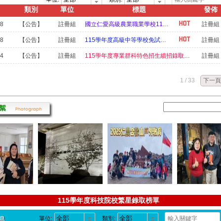
黃芊蓓【繁星】錄取 國立屏東科技大學 社會工作系
類別
單位
標題
發佈
科 林彥丞【繁星】錄取 國立高雄科技大學 海洋生物技術系
28
【公告】
註冊組
國立仁愛高級農業職業學校115學年度實用技能學程續招簡章
註冊組
科 楊景翔【繁星】錄取 國立屏東科技大學 水土保持系
28
【公告】
註冊組
115學年度高級中等學校免試入學續招報名簡章
註冊組
谷雋瑋【繁星】錄取 弘光科技大學 動物保健系
科 黃冠宇【繁星】錄取 宏國德霖科技大學 園藝系
24
【公告】
註冊組
115學年度專業群科特色招生續招錄取公告
註冊組
古羽涵【獨招】錄取 國立體育大學 體育學院體育推廣 原住民專班
吳秉原【獨招】錄取 國立屏東科技大學 科技農業學士學位學程(公費生)
1 / 33
下一頁
林宏睿【獨招】錄取 國立暨南國際大學 智慧暨永續農業學士學位學程(公費生
古羽涵【獨招】錄取 國立暨南國際大學 原住民文化產業與社會工作學士學位
黃芊蓓【獨招】錄取 國立暨南國際大學 原住民文化產業與社會工作學士學位
陳葦婕【獨招】錄取 國立暨南國際大學 原住民文化產業與社會工作學士學位
陳啟恒【獨招】錄取 國立暨南國際大學 原住民文化產業與社會工作學士學位
李思華【獨招】錄取 國立暨南國際大學 原住民文化產業與社會工作學士學位
古羽涵【獨招】錄取 彰化師範大學 高齡健康促進與照護管理 (原住民專班)
潘曉婷【獨招】錄取 國立暨南國際大學 高齡健康與長期照顧管理學士學位學程
羅芷晴【獨招】錄取 國立暨南國際大學 高齡健康與長期照顧管理學士學位學程
115-1彈性及多元選修課程選課結果公告
科 林天賜【獨招】錄取 國立暨南國際大學 高齡健康與長期照顧管理學士學
115學年度科技院校繁星錄取榜單
科 林天賦【獨招】錄取 國立暨南國際大學 高齡健康與長期照顧管理學士學
114學年度校車時刻表
黃芊蓓【獨招】錄取 國立臺南護理專科學校 化妝品應用科
單位:
類別: