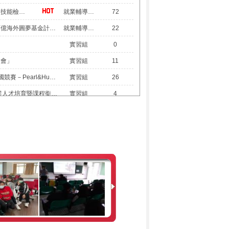
【成績公告】115年在校生專案技能檢定成績公告
就業輔導組長
72
【轉知訊息】享115年「青年百億海外圓夢基金計畫－澳洲塔斯馬尼 亞大學參訪活動」執行成果發表會
就業輔導組長
22
實習組
0
談會」
實習組
11
「2026南投市珍珠遊程設計全國競賽－Pearl&Hub教師研習工作坊」
實習組
26
「北二區暨中區技高技專與產業人才培育暨課程銜接座談會」
實習組
4
「115年第八屆技職校院大手攜小手智慧創新應用競賽-中部說明會」
實習組
1
獎活動簡章」
實習組
2
座談會」
實習組
2
【轉知訊息】臺中市智慧製造技術教學中心辦理「智慧協作型 機械手臂_學生初階證照考照研習」
就業輔導組長
11
【一場有「職」感的競賽──教案設計與教學實踐徵件】
實習組
18
【轉知訊息】臺中市智慧製造技術教學中心辦理「職能深化- AI協作機械手臂_中階證照考照研習」
就業輔導組長
11
實習組
16
【成績公告】115年全國技術士技能檢定第一梯次「製茶技術」職類合格名單出爐
就業輔導組長
85