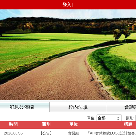
登入
|
消息公佈欄
校內法規
會議
單位:
類別:
時間
類別
單位
標題
2026/08/06
【公告】
實習組
「AI+智慧餐飲LOGO設計競賽