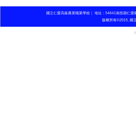
國立仁愛高級農業職業學校｜ 地址：54641南投縣仁愛鄉山農巷27號 
版權所有©2015, 國立仁