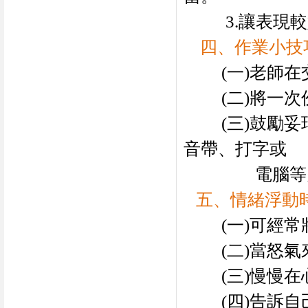
3.
讓表現較
四、作業小技
(
一
)
老師在
(
二
)
將一次
(
三
)
鼓勵妥
音帶、打字或
電腦等
五、情緒浮動
(
一
)
可經常
(
二
)
當怒氣
(
三
)
慢慢在
(
四
)
告訴自