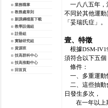
一八八五年，
業務職掌
教務處章則
不同於其他運動
新課綱檔案下載
「妥瑞氏症」。
教學設備組
註冊組
壹、
特徵
實驗研究組
根據
DSM-IV1
資源班
技高群科中心
須符合以下五個
技高推動中心
條件：
回首頁
一、多重運動
二、這些抽動
日發生多次，
在一年以上