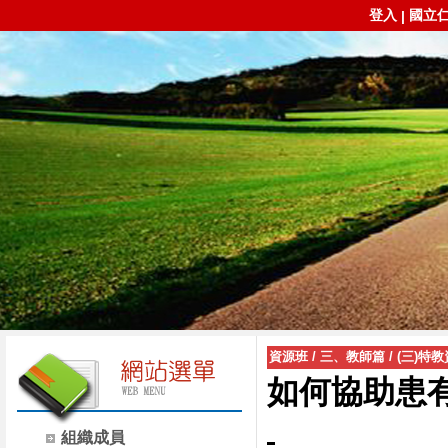
登入
國立
|
資源班
/
三、教師篇
/
(三)特
如何協助患
組織成員