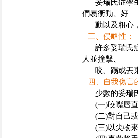
妥瑞氏症學
們易衝動、好
動以及粗心
三、侵略性：
許多妥瑞氏
人並撞擊、
咬、踢或丟
四、自我傷害
少數的妥瑞
(
一
)
咬嘴唇
(
二
)
對自己
(
三
)
以尖物