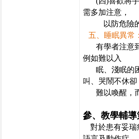
(
四
)
喜歡將
需多加注意，
以防危險
五、睡眠異常
有學者注意
例如難以入
眠、淺眠的
叫、哭鬧不休卻
難以喚醒，
參、
教學輔導
對於患有妥瑞
語言及動作症