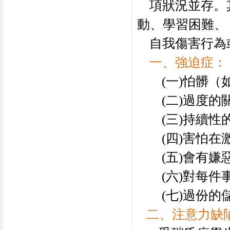
項狀況並存。
動、學習困難、
自我傷害行為
一、強迫症：
(
一
)
怕髒（
(
二
)
過度的
(
三
)
持續性
(
四
)
害怕在
(
五
)
會有嫌
(
六
)
對每件
(
七
)
過份的
二、注意力缺