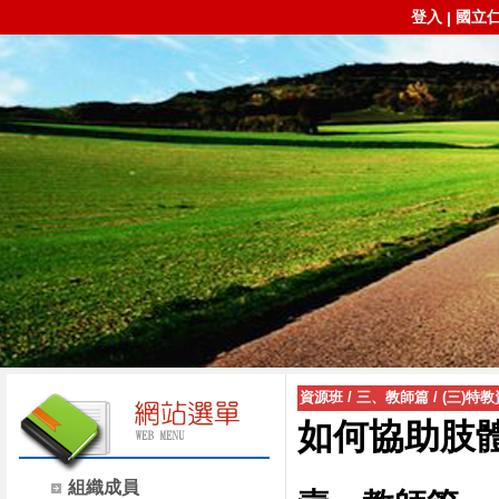
登入
國立
|
資源班
/
三、教師篇
/
(三)特
如何協助肢
組織成員