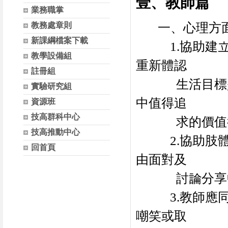
壹、教師篇
業務職掌
一、心理方
教務處章則
新課綱檔案下載
1.
協助建
教學設備組
重新體認
註冊組
生活目標
實驗研究組
中值得追
資源班
技高群科中心
求的價值
技高推動中心
2.
協助肢
回首頁
由面對及
討論分享
3.
教師應
嘲笑或取