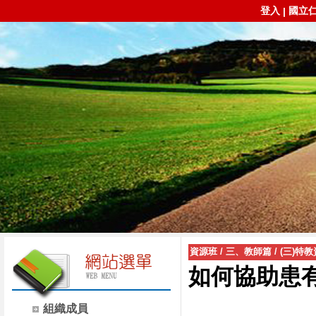
登入
國立
|
資源班
/
三、教師篇
/
(三)特
如何協助患
組織成員