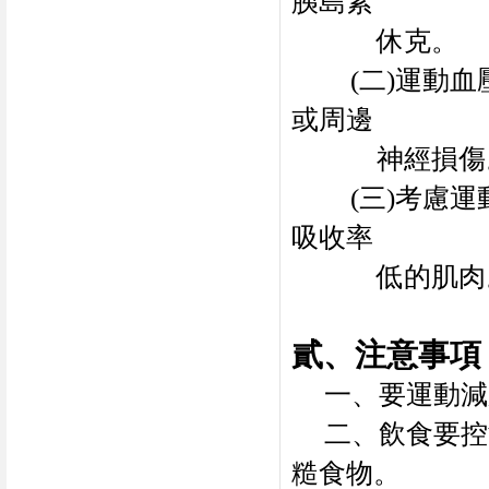
胰島素
休克。
(
二
)
運動血
或周邊
神經損傷
(
三
)
考慮運
吸收率
低的肌肉
貳、注意事項
一、要運動減
二、飲食要控
糙食物。