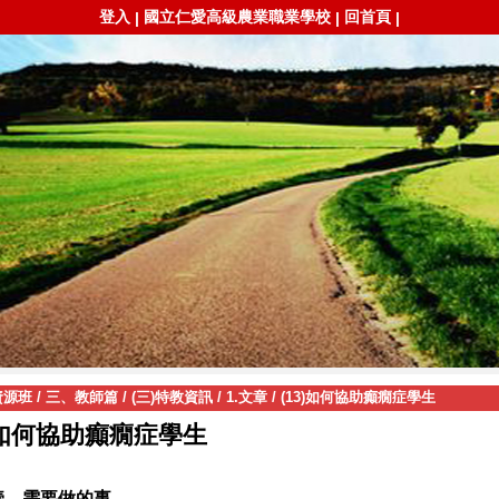
登入
國立仁愛高級農業職業學校
回首頁
|
|
|
資源班
/
三、教師篇
/
(三)特教資訊
/
1.文章
/
(13)如何協助癲癇症學生
如何協助癲癇症學生
壹、需要做的事