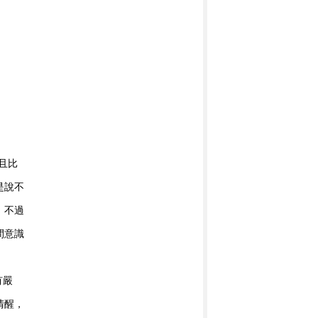
，
且比
是說不
。不過
間意識
有嚴
清醒，