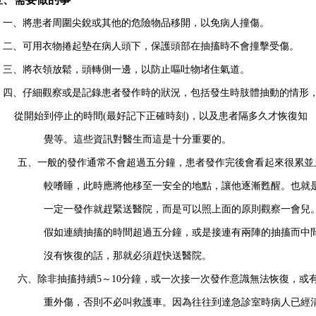
一、將患者周圍尖銳或其他的危險物品移開
，以免病人撞傷
。
二、可用衣物捲起墊在病人頭下，保護頭部在抽搐時不會撞擊受傷。
三、將衣領放鬆，頭轉側一邊，以防止嘔吐物堵住氣道。
四、仔細觀察或是記錄患者發作時的狀況，包括發生時肢體抽動的情形
從開始到停止的時間
(
最好記下正確時刻
)
，以及患者隔多久才恢復知
覺等。這些資訊對醫生而這是十分重要的。
五、一般的發作通常不會超過五分鐘，患者發作完後會看起來很累並
較嗜睡，此時應將他移至一安全的地點，讓他逐漸甦醒。也就
一定一發作就趕緊送醫院，而是可以照上面的原則觀察一會兒
假如連續抽搐的時間超過五分鐘，或是接連有兩陣的抽搐而中
沒有恢復的話，那就必須趕快送醫院。
六、除非抽搐持續
5
～
10
分鐘，或一次接一次發作意識無法恢復，或
重外傷，否則不必叫救護車。因為往往到達急診室時病人已經