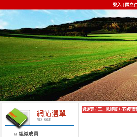
登入
國立
|
資源班
/
三、教師篇
/
(四)研
組織成員