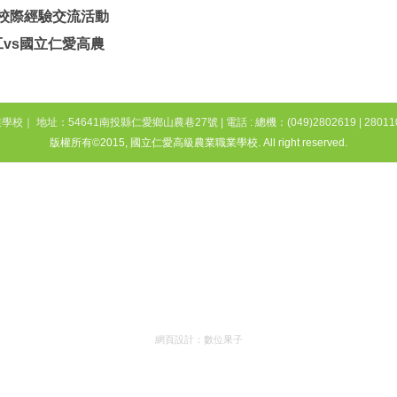
化校際經驗交流活動
工vs國立仁愛高農
地址：54641南投縣仁愛鄉山農巷27號 | 電話 : 總機：(049)2802619 | 2801103 
版權所有©2015, 國立仁愛高級農業職業學校. All right reserved.
網頁設計：
數位果子