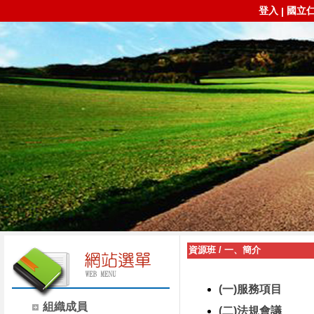
登入
國立
|
資源班
/
一、簡介
(一)服務項目
組織成員
(二)法規會議