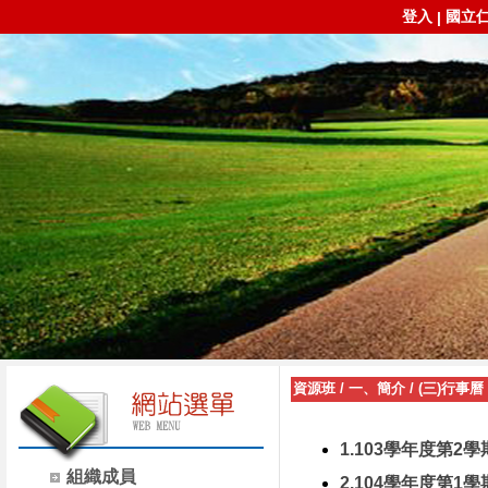
登入
國立
|
資源班
/
一、簡介
/
(三)行事曆
1.103學年度第2學
組織成員
2.104學年度第1學