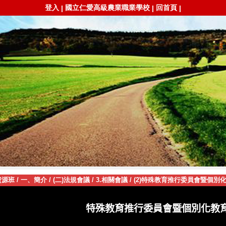
登入
國立仁愛高級農業職業學校
回首頁
|
|
|
資源班
/
一、簡介
/
(二)法規會議
/
3.相關會議
/
(2)特殊教育推行委員會暨個別