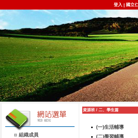
登入
國立
|
資源班
/
二、學生篇
(一)生活輔導
組織成員
(二)學習輔導