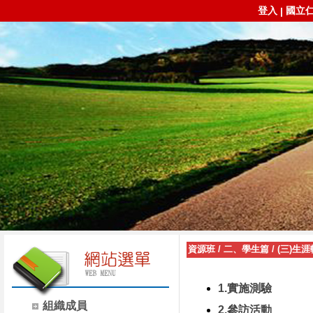
登入
國立
|
資源班
/
二、學生篇
/
(三)生
1.實施測驗
組織成員
2.參訪活動