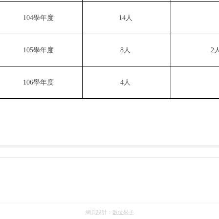
104
學年度
14人
105
學年度
8人
2
106
學年度
4人
網頁設計：
數位果子