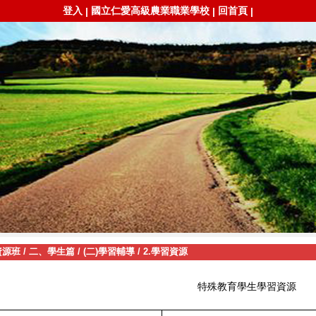
登入
國立仁愛高級農業職業學校
回首頁
|
|
|
資源班
/
二、學生篇
/
(二)學習輔導
/
2.學習資源
特殊教育學生學習資源