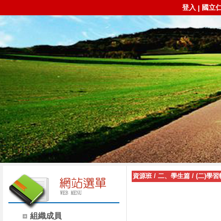
登入
國立
|
資源班
/
二、學生篇
/
(二)學
組織成員