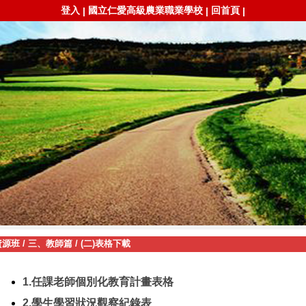
登入
國立仁愛高級農業職業學校
回首頁
|
|
|
資源班
/
三、教師篇
/
(二)表格下載
1.任課老師個別化教育計畫表格
2.學生學習狀況觀察紀錄表