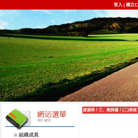
登入
國立
|
資源班
/
三、教師篇
/
(二)表
組織成員