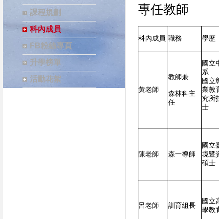
專任教師
課程規劃
科內成員
科內成員
職務
學歷
FB粉絲專頁
升學榜單
國立
系
教師兼
活動花絮
國立
黃老師
業教
森林科主
究所
任
士
國立
陳老師
森一導師
境暨
碩士
國立
呂老師
訓育組長
學教