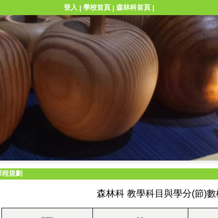
登入
學校首頁
森林科首頁
|
|
|
課程規劃
森林科
教學科目與學分
(
節
)
數