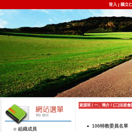
登入
國立
|
資源班
/
一、簡介
/
(二)法規會
106特教委員名單
組織成員