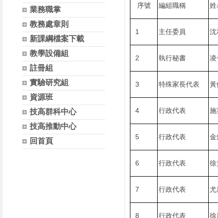
序號
編組職稱
姓
業務職掌
教務處章則
1
主任委員
沈
新課綱檔案下載
教學設備組
2
執行秘書
凌
註冊組
實驗研究組
3
特殊家長代表
黃
資源班
4
行政代表
施
技高群科中心
技高推動中心
5
行政代表
金
回首頁
6
行政代表
徐
7
行政代表
尤
8
行政代表
徐