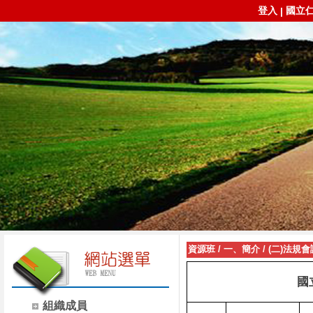
登入
國立
|
資源班
/
一、簡介
/
(二)法規會
國
組織成員