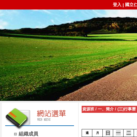
登入
國立
|
資源班
/
一、簡介
/
(三)行事曆
日
一
二
組織成員
週
月