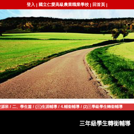
登入
國立仁愛高級農業職業學校
回首頁
|
|
|
資源班
/
二、學生篇
/
(三)生涯輔導
/
4.輔銜輔導
/
(2)三學級學生轉銜輔導