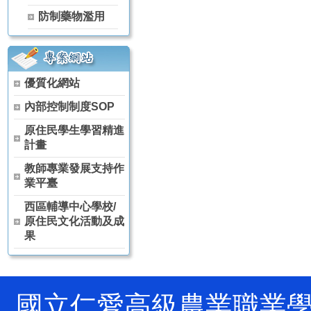
【115學年度升學榜單】恭喜 茶葉技術科 林天賦【獨招】錄取 國
防制藥物濫用
【115學年度升學榜單】恭喜 茶葉技術科 黃冠宇【獨招】錄取 國
【115學年度升學榜單】恭喜 空間測繪科 賈芳伊【獨招】錄取 國
【115學年度升學榜單】恭喜 觀光事業科 林侑宏【甄審入學】錄取
115年全國中等學校運動會 高女組軟式網球雙打(林雨柔、陳芊羽) 
優質化網站
狂賀～本校原舞社參加114學年度全國學生舞蹈比賽決賽 榮獲 高
狂賀～114學年度 全國農業類技藝競賽 農場經營職種 農經科 林彥
內部控制制度SOP
狂賀～114學年度 全國家事技藝競賽 膳食製作職種 家政科 羅芷晴
原住民學生學習精進
狂賀～114學年度 全國家事技藝競賽 膳食製作職種 家政科 陳葦婕
計畫
狂賀～本校原舞社 參加 114學年度全國學生舞蹈比賽南投縣初賽 
狂賀～恭喜 農經科 阮卡娜、陳詠巡、馬昱仁、徐孟佐 參加2025
教師專業發展支持作
狂賀～恭喜 農經科 林宏睿、林彥丞、吳秉原 參加2025興大盃全
業平臺
賀!!!農經科榮獲114年高中以下食農教育教案競賽科技樂農組佳作
西區輔導中心學校/
賀!!!本校農經科教師團隊榮獲114年杏壇芬芳獎(團體組)
原住民文化活動及成
果
國立仁愛高級農業職業學校 Natio