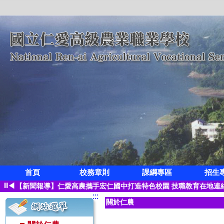
首頁
校務章則
課綱專區
招生
狂賀!本校觀光科應屆畢業生凌紫璇榮獲第三屆全國創意茶飲調製競
⏸
◀
【新聞報導】仁愛高農攜手宏仁國中打造特色校園 技職教育在地連
:::
【115學年度升學榜單】恭喜 空間測繪科 林寓桀【繁星】錄取 國
關於仁農
【115學年度升學榜單】恭喜 觀光事業科 凌紫璇【繁星】錄取 國
【115學年度升學榜單】恭喜 園藝科 蔡子怡【繁星】錄取 國立屏