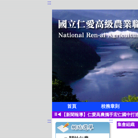
:::
首頁
校務章則
狂賀!本校觀光科應屆畢業生凌紫璇榮獲
⏸
◀
【新聞報導】仁愛高農攜手宏仁國中打造
:::
:::
【115學年度升學榜單】恭喜 空間測繪
集會組織
【115學年度升學榜單】恭喜 觀光事業
【115學年度升學榜單】恭喜 園藝科 