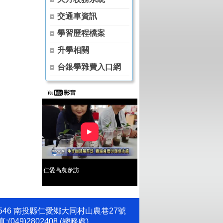
交通車資訊
學習歷程檔案
升學相關
台銀學雜費入口網
►
仁愛高農參訪
 ｜ 地址: 546 南投縣仁愛鄉大同村山農巷27號
(049)2802408 (總務處)