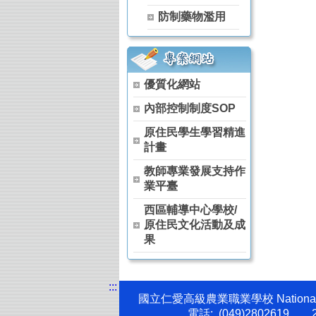
【115學年度升學榜單】恭喜 茶葉技術
防制藥物濫用
【115學年度升學榜單】恭喜 茶葉技術
【115學年度升學榜單】恭喜 空間測繪
【115學年度升學榜單】恭喜 觀光事業
115年全國中等學校運動會 高女組軟式
優質化網站
狂賀～本校原舞社參加114學年度全國
狂賀～114學年度 全國農業類技藝競賽 
內部控制制度SOP
狂賀～114學年度 全國家事技藝競賽 膳
原住民學生學習精進
狂賀～114學年度 全國家事技藝競賽 膳
計畫
狂賀～本校原舞社 參加 114學年度全
狂賀～恭喜 農經科 阮卡娜、陳詠巡、馬
教師專業發展支持作
狂賀～恭喜 農經科 林宏睿、林彥丞、吳
業平臺
賀!!!農經科榮獲114年高中以下食農
西區輔導中心學校/
賀!!!本校農經科教師團隊榮獲114年杏壇
原住民文化活動及成
果
:::
國立仁愛高級農業職業學校 National Ren
電話: (049)2802619 、