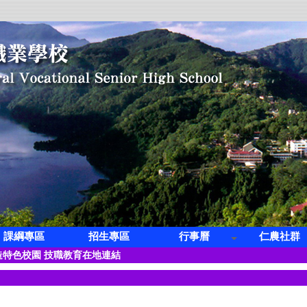
課綱專區
招生專區
行事曆
仁農社群
第三屆全國創意茶飲調製競賽學生組冠軍
特色校園 技職教育在地連結
科 林寓桀【繁星】錄取 國立臺灣科技大學 營建工程系
科 凌紫璇【繁星】錄取 國立高雄餐旅大學 旅運管理系
蔡子怡【繁星】錄取 國立屏東科技大學 熱帶農業暨國際合作系