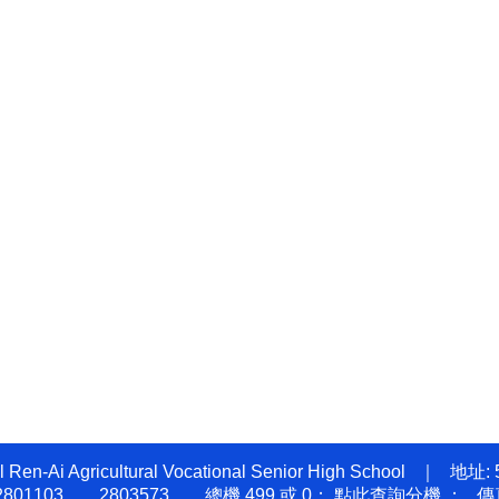
科 林天賦【獨招】錄取 國立台東專科學校 園藝暨景觀科
科 黃冠宇【獨招】錄取 國立中興大學進修班 生物產業管理系
科 賈芳伊【獨招】錄取 國立中興大學進修班 中國文學系
科 林侑宏【甄審入學】錄取 臺北城市科技大學 餐飲事業系
網球雙打(林雨柔、陳芊羽) 榮獲第五名！
學生舞蹈比賽決賽 榮獲 高中職B團體丙組民俗舞「優等」！
農場經營職種 農經科 林彥丞 榮獲優勝第十三名
食製作職種 家政科 羅芷晴 榮獲優勝第九名
食製作職種 家政科 陳葦婕 榮獲優勝第十一名
國學生舞蹈比賽南投縣初賽 榮獲高中職B團體丙民俗舞特優
昱仁、徐孟佐 參加2025全國四健作業組競賽 榮獲全國三等獎
秉原 參加2025興大盃全國製茶技術競賽 榮獲高中職組亞軍
教育教案競賽科技樂農組佳作
芬芳獎(團體組)
-Ai Agricultural Vocational Senior High School
 2801103 、 2803573 、 總機 499 或 0；
點此查詢分機
； 傳真: