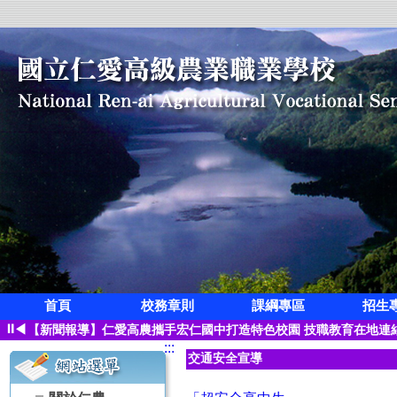
首頁
校務章則
課綱專區
招生
狂賀!本校觀光科應屆畢業生凌紫璇榮獲第三屆全國創意茶飲調製競
⏸
◀
【新聞報導】仁愛高農攜手宏仁國中打造特色校園 技職教育在地連
:::
【115學年度升學榜單】恭喜 空間測繪科 林寓桀【繁星】錄取 國
交通安全宣導
【115學年度升學榜單】恭喜 觀光事業科 凌紫璇【繁星】錄取 國
【115學年度升學榜單】恭喜 園藝科 蔡子怡【繁星】錄取 國立屏