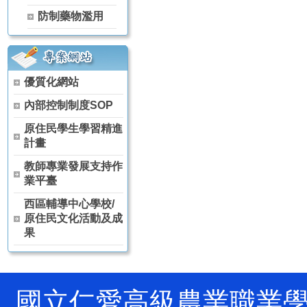
【115學年度升學榜單】恭喜 茶葉技術科 林天賦【獨招】錄取 國
防制藥物濫用
【115學年度升學榜單】恭喜 茶葉技術科 黃冠宇【獨招】錄取 國
【115學年度升學榜單】恭喜 空間測繪科 賈芳伊【獨招】錄取 國
【115學年度升學榜單】恭喜 觀光事業科 林侑宏【甄審入學】錄取
115年全國中等學校運動會 高女組軟式網球雙打(林雨柔、陳芊羽) 
優質化網站
狂賀～本校原舞社參加114學年度全國學生舞蹈比賽決賽 榮獲 高
狂賀～114學年度 全國農業類技藝競賽 農場經營職種 農經科 林彥
內部控制制度SOP
狂賀～114學年度 全國家事技藝競賽 膳食製作職種 家政科 羅芷晴
原住民學生學習精進
狂賀～114學年度 全國家事技藝競賽 膳食製作職種 家政科 陳葦婕
計畫
狂賀～本校原舞社 參加 114學年度全國學生舞蹈比賽南投縣初賽 
狂賀～恭喜 農經科 阮卡娜、陳詠巡、馬昱仁、徐孟佐 參加2025
教師專業發展支持作
狂賀～恭喜 農經科 林宏睿、林彥丞、吳秉原 參加2025興大盃全
業平臺
賀!!!農經科榮獲114年高中以下食農教育教案競賽科技樂農組佳作
西區輔導中心學校/
賀!!!本校農經科教師團隊榮獲114年杏壇芬芳獎(團體組)
原住民文化活動及成
果
國立仁愛高級農業職業學校 Natio