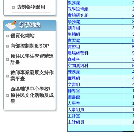
【115學年度升學榜單】恭喜 茶葉技術科 林天賦【獨招】錄取 國
教務處
防制藥物濫用
【115學年度升學榜單】恭喜 茶葉技術科 黃冠宇【獨招】錄取 國
教學設備組
【115學年度升學榜單】恭喜 空間測繪科 賈芳伊【獨招】錄取 國
實驗研究組
學務處
【115學年度升學榜單】恭喜 觀光事業科 林侑宏【甄審入學】錄取
訓育組
115年全國中等學校運動會 高女組軟式網球雙打(林雨柔、陳芊羽) 
生輔組
優質化網站
狂賀～本校原舞社參加114學年度全國學生舞蹈比賽決賽 榮獲 高
實習處
狂賀～114學年度 全國農業類技藝競賽 農場經營職種 農經科 林彥
內部控制制度SOP
實習組
狂賀～114學年度 全國家事技藝競賽 膳食製作職種 家政科 羅芷晴
農場經營科
原住民學生學習精進
狂賀～114學年度 全國家事技藝競賽 膳食製作職種 家政科 陳葦婕
森林科
計畫
狂賀～本校原舞社 參加 114學年度全國學生舞蹈比賽南投縣初賽 
空間測繪科
狂賀～恭喜 農經科 阮卡娜、陳詠巡、馬昱仁、徐孟佐 參加2025
總務處
教師專業發展支持作
狂賀～恭喜 農經科 林宏睿、林彥丞、吳秉原 參加2025興大盃全
庶務組
業平臺
賀!!!農經科榮獲114年高中以下食農教育教案競賽科技樂農組佳作
文書組
西區輔導中心學校/
輔導室
賀!!!本校農經科教師團隊榮獲114年杏壇芬芳獎(團體組)
原住民文化活動及成
圖書館
果
人事室
人事組員
主計室
主計組員