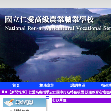
首頁
校務章則
課綱專區
招生
狂賀!本校觀光科應屆畢業生凌紫璇榮獲第三屆全國創意茶飲調製競
⏸
◀
【新聞報導】仁愛高農攜手宏仁國中打造特色校園 技職教育在地連
:::
【115學年度升學榜單】恭喜 空間測繪科 林寓桀【繁星】錄取 國
行政單位
【115學年度升學榜單】恭喜 觀光事業科 凌紫璇【繁星】錄取 國
【115學年度升學榜單】恭喜 園藝科 蔡子怡【繁星】錄取 國立屏