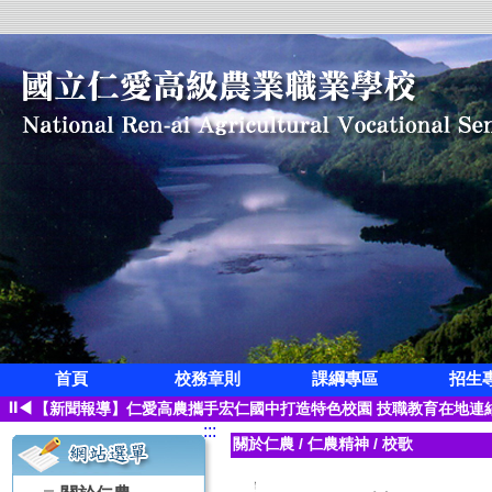
首頁
校務章則
課綱專區
招生
狂賀!本校觀光科應屆畢業生凌紫璇榮獲第三屆全國創意茶飲調製競
⏸
◀
【新聞報導】仁愛高農攜手宏仁國中打造特色校園 技職教育在地連
:::
【115學年度升學榜單】恭喜 空間測繪科 林寓桀【繁星】錄取 國
關於仁農
/
仁農精神
/
校歌
【115學年度升學榜單】恭喜 觀光事業科 凌紫璇【繁星】錄取 國
【115學年度升學榜單】恭喜 園藝科 蔡子怡【繁星】錄取 國立屏