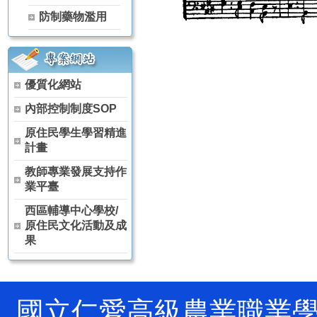
【115學年度升學榜單】恭喜 茶葉技術科 林天賦【獨招】錄取 國
防制藥物濫用
【115學年度升學榜單】恭喜 茶葉技術科 黃冠宇【獨招】錄取 國
【115學年度升學榜單】恭喜 空間測繪科 賈芳伊【獨招】錄取 國
【115學年度升學榜單】恭喜 觀光事業科 林侑宏【甄審入學】錄取
115年全國中等學校運動會 高女組軟式網球雙打(林雨柔、陳芊羽) 
優質化網站
狂賀～本校原舞社參加114學年度全國學生舞蹈比賽決賽 榮獲 高
狂賀～114學年度 全國農業類技藝競賽 農場經營職種 農經科 林彥
內部控制制度SOP
狂賀～114學年度 全國家事技藝競賽 膳食製作職種 家政科 羅芷晴
原住民學生學習精進
狂賀～114學年度 全國家事技藝競賽 膳食製作職種 家政科 陳葦婕
計畫
狂賀～本校原舞社 參加 114學年度全國學生舞蹈比賽南投縣初賽 
狂賀～恭喜 農經科 阮卡娜、陳詠巡、馬昱仁、徐孟佐 參加2025
教師專業發展支持作
狂賀～恭喜 農經科 林宏睿、林彥丞、吳秉原 參加2025興大盃全
業平臺
賀!!!農經科榮獲114年高中以下食農教育教案競賽科技樂農組佳作
西區輔導中心學校/
賀!!!本校農經科教師團隊榮獲114年杏壇芬芳獎(團體組)
原住民文化活動及成
果
國立仁愛高級農業職業學校 Natio