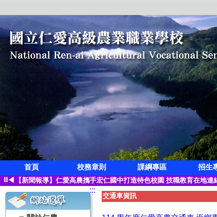
首頁
校務章則
課綱專區
招生
狂賀!本校觀光科應屆畢業生凌紫璇榮獲第三屆全國創意茶飲調製競
⏸
◀
【新聞報導】仁愛高農攜手宏仁國中打造特色校園 技職教育在地連
:::
【115學年度升學榜單】恭喜 空間測繪科 林寓桀【繁星】錄取 國
交通車資訊
【115學年度升學榜單】恭喜 觀光事業科 凌紫璇【繁星】錄取 國
【115學年度升學榜單】恭喜 園藝科 蔡子怡【繁星】錄取 國立屏