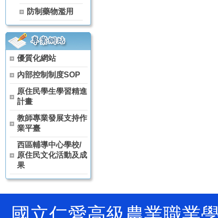
【115學年度升學榜單】恭喜 茶葉技術科 林天賦【獨招】錄取 國
防制藥物濫用
【115學年度升學榜單】恭喜 茶葉技術科 黃冠宇【獨招】錄取 國
【115學年度升學榜單】恭喜 空間測繪科 賈芳伊【獨招】錄取 國
【115學年度升學榜單】恭喜 觀光事業科 林侑宏【甄審入學】錄取
115年全國中等學校運動會 高女組軟式網球雙打(林雨柔、陳芊羽) 
優質化網站
狂賀～本校原舞社參加114學年度全國學生舞蹈比賽決賽 榮獲 高
狂賀～114學年度 全國農業類技藝競賽 農場經營職種 農經科 林彥
內部控制制度SOP
狂賀～114學年度 全國家事技藝競賽 膳食製作職種 家政科 羅芷晴
原住民學生學習精進
狂賀～114學年度 全國家事技藝競賽 膳食製作職種 家政科 陳葦婕
計畫
狂賀～本校原舞社 參加 114學年度全國學生舞蹈比賽南投縣初賽 
狂賀～恭喜 農經科 阮卡娜、陳詠巡、馬昱仁、徐孟佐 參加2025
教師專業發展支持作
狂賀～恭喜 農經科 林宏睿、林彥丞、吳秉原 參加2025興大盃全
業平臺
賀!!!農經科榮獲114年高中以下食農教育教案競賽科技樂農組佳作
西區輔導中心學校/
賀!!!本校農經科教師團隊榮獲114年杏壇芬芳獎(團體組)
原住民文化活動及成
果
國立仁愛高級農業職業學校 Natio