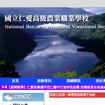
首頁
校務章則
課綱專區
招生
狂賀!本校觀光科應屆畢業生凌紫璇榮獲第三屆全國創意茶飲調製競
⏸
◀
【新聞報導】仁愛高農攜手宏仁國中打造特色校園 技職教育在地連
:::
【115學年度升學榜單】恭喜 空間測繪科 林寓桀【繁星】錄取 國
防疫公告區
/
輔導室諮詢電子信箱
【115學年度升學榜單】恭喜 觀光事業科 凌紫璇【繁星】錄取 國
【115學年度升學榜單】恭喜 園藝科 蔡子怡【繁星】錄取 國立屏