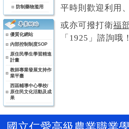
【115學年度升學榜單】恭喜 茶葉技術科 林天賦【獨招】錄取 國
平時則歡迎利用
防制藥物濫用
【115學年度升學榜單】恭喜 茶葉技術科 黃冠宇【獨招】錄取 國
【115學年度升學榜單】恭喜 空間測繪科 賈芳伊【獨招】錄取 國
【115學年度升學榜單】恭喜 觀光事業科 林侑宏【甄審入學】錄取
或亦可撥打衛
福
115年全國中等學校運動會 高女組軟式網球雙打(林雨柔、陳芊羽) 
優質化網站
狂賀～本校原舞社參加114學年度全國學生舞蹈比賽決賽 榮獲 高
「1925」諮詢哦
狂賀～114學年度 全國農業類技藝競賽 農場經營職種 農經科 林彥
內部控制制度SOP
狂賀～114學年度 全國家事技藝競賽 膳食製作職種 家政科 羅芷晴
原住民學生學習精進
狂賀～114學年度 全國家事技藝競賽 膳食製作職種 家政科 陳葦婕
計畫
狂賀～本校原舞社 參加 114學年度全國學生舞蹈比賽南投縣初賽 
狂賀～恭喜 農經科 阮卡娜、陳詠巡、馬昱仁、徐孟佐 參加2025
教師專業發展支持作
狂賀～恭喜 農經科 林宏睿、林彥丞、吳秉原 參加2025興大盃全
業平臺
賀!!!農經科榮獲114年高中以下食農教育教案競賽科技樂農組佳作
西區輔導中心學校/
賀!!!本校農經科教師團隊榮獲114年杏壇芬芳獎(團體組)
原住民文化活動及成
果
國立仁愛高級農業職業學校 Natio