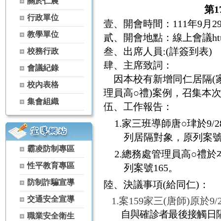
關於仁農
【115學年度升學榜單】恭喜 家政科 黃芊蓓【繁星】錄取 國立屏
第
1
行政單位
【115學年度升學榜單】恭喜 農場經營科 林彥丞【繁星】錄取 國
壹、開會時間：
111
年
9
月
2
【115學年度升學榜單】恭喜 空間測繪科 楊景翔【繁星】錄取 國
教學單位
貳、開會地點：線上會議
ht
【115學年度升學榜單】恭喜 森林科 谷雋瑋【繁星】錄取 弘光科技
叁、出席人員
:(
詳簽到表
校務行政
【115學年度升學榜單】恭喜 茶葉技術科 黃冠宇【繁星】錄取 宏
肆、主席致詞：
【115學年度升學榜單】恭喜 家政科 古羽涵【獨招】錄取 國立體
會議紀錄
【115學年度升學榜單】恭喜 農經科 吳秉原【獨招】錄取 國立屏東
因本校有新增同仁居隔
(
校內表格
【115學年度升學榜單】恭喜 農經科 林宏睿【獨招】錄取 國立暨
理員高○禮
)
案例，召集本
【115學年度升學榜單】恭喜 家政科 古羽涵【獨招】錄取 國立暨
集會組織
伍、工作報告：
【115學年度升學榜單】恭喜 家政科 黃芊蓓【獨招】錄取 國立暨
【115學年度升學榜單】恭喜 家政科 陳葦婕【獨招】錄取 國立暨
1.
家三班導師唐○珒於
9/2
【115學年度升學榜單】恭喜 家政科 陳啟恒【獨招】錄取 國立暨
列居隔對象，原列案
【115學年度升學榜單】恭喜 園藝科 李思華【獨招】錄取 國立暨
霸凌防制專區
2.
總務處管理員高○禮於
【115學年度升學榜單】恭喜 家政科 古羽涵【獨招】錄取 彰化師範
性平教育專區
列案號
165
。
【115學年度升學榜單】恭喜 家政科 潘曉婷【獨招】錄取 國立暨
【115學年度升學榜單】恭喜 家政科 羅芷晴【獨招】錄取 國立暨
防制詐騙宣導
陸、決議事項
(
給同仁
)
：
【115學年度升學榜單】恭喜 茶葉技術科 林天賜【獨招】錄取 國
交通安全宣導
1.
案
159
家三
(
唐師
)
原於
9/
【115學年度升學榜單】恭喜 茶葉技術科 林天賦【獨招】錄取 國
【115學年度升學榜單】恭喜 家政科 黃芊蓓【獨招】錄取 國立臺
自與確診者最後接觸日
職業安全衛生