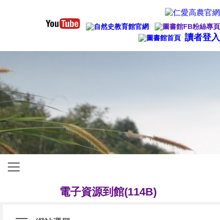
管理登入
讀者登入
橫式網站選單
115學年度全國中學生閱讀心得及小論文寫
電子資源到館(114B)
⏸
◀
▶
歡迎下載圖書館APP