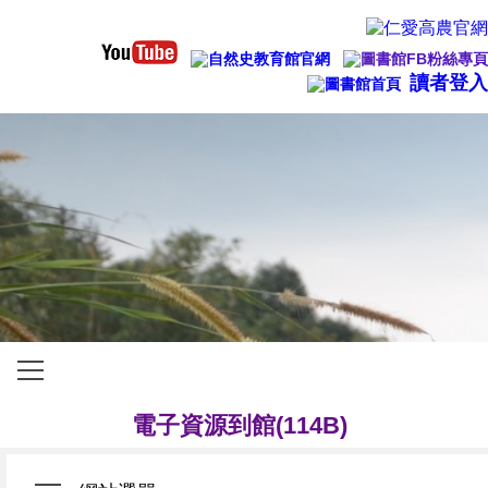
管理登入
讀者登入
橫式網站選單
115學年度全國中學生閱讀心得及小論文寫
電子資源到館(114B)
⏸
◀
▶
歡迎下載圖書館APP