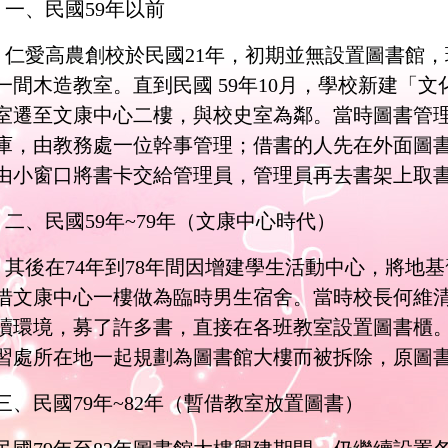
一、民國
59
年以前
仁愛高農創校於民國
21
年，初期並無設置圖書館，
一間木造教室。直到民國
59
年
10
月，學校新建「文
室遷至文康中心二樓，與校史室為鄰。當時圖書管
庫，由教務處一位幹事管理；借書的人先在外面圖
由小窗口將書卡交給管理員，管理員再去書架上取
二、民國
59
年
~79
年（文康中心時代）
其後在
74
年到
78
年間因增建學生活動中心，將地基
借文康中心一樓做為臨時男生宿舍。當時校長何維
讀環境，募了許多書，直接在各班教室設置圖書櫃
習處所在地一起規劃為圖書館大樓而被拆除，原圖
三、民國
79
年
~82
年（暫借教室放置圖書）