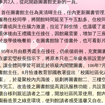
事共
2
人，從此開啟圖書館史新的一頁。
首任圖書館主任為黃清暉主任，任內更新圖書管理
服務住校同學，將開館時間延至下午五點多。住校
群書或與主任腦力激盪，拉近了師生情，也溫暖了
退休後由王禮國主任接任，因館藏需要，增加了三
於放學後晚餐前，在圖書館除了借書外，也可看影
95
年
8
月由蔡秀霜主任接任，仍依循前例，充實圖
在廖宏瑩校長指示下，將原本只在二年級各班設置
，讓全體同學皆可就近於班級內閱覽圖書。
106
年
7
書館主任。
8
月恰逢教育部國教署提出「校園社區化
案」，於凝聚校內共識後，規劃將圖書館二、三樓空間改
作完工。改造後之圖書館提高資訊服務功能，共設置
櫃台移到親近讀者之二樓，開放社區民眾使用。館
園藝造景之綠意環境，使到館讀者感受溫馨又自在