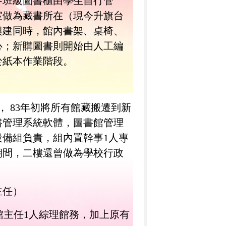
各班級圖書櫃由學生自行管
室做為藏書所在（現今升旗台
興建同時，館內書架、桌椅、
心；新購圖書則開始由人工編
於紙本作業階段。
，
83
年初將所有館藏搬遷到新
書管理系統軟體，圖書館管理
設備組負責，組內置幹事
1
人專
期間，二樓還曾做為學校行政
主任）
館主任
1
人綜理館務，加上原有