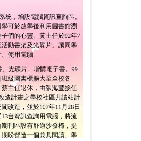
系統，增設電腦資訊查詢區。
同學可於放學後利用圖書館瀏
遊子們的心靈。黃主任於
92
年
7
座活動書架及光碟片。讓同學
片、使用電腦。
書、光碟片、增購電子書。
99
的班級圖書櫃擴大至全校各
月蔡主任退休，由張海豐接任
改造計畫之學校社區共讀站計
造，並於107年11月28日
13台資訊查詢用電腦，將流
內期刊區設有舒適沙發椅，提
。期盼營造一個兼具閱讀、學