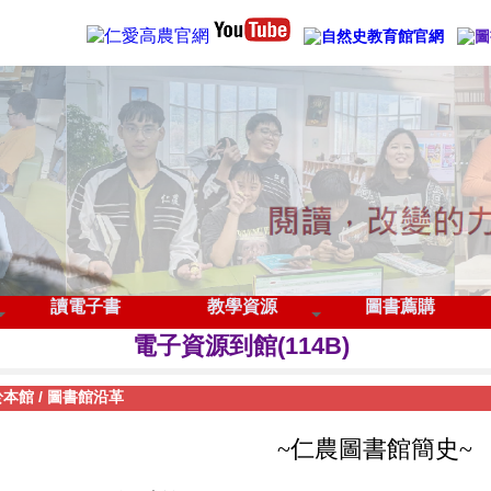
管理登入
讀電子書
教學資源
圖書薦購
115學年度全國中學生閱讀心得及小論文寫作競
電子資源到館(114B)
歡迎下載圖書館APP
於本館
/
圖書館沿革
~仁農圖書館簡史~