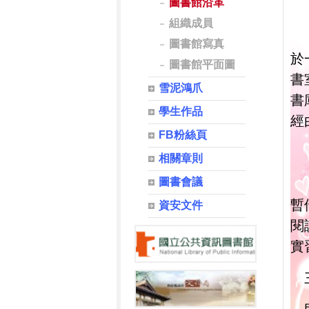
圖書館沿革
組織成員
圖書館寫真
於
圖書館平面圖
書
雪泥鴻爪
書
學生作品
經
FB粉絲頁
相關章則
圖書會議
暫
資安文件
閱
實