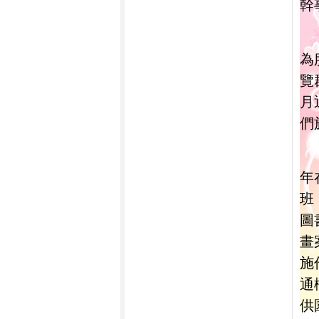
幹
為
覽
月
們
年
班
圖
畫
施
通
供