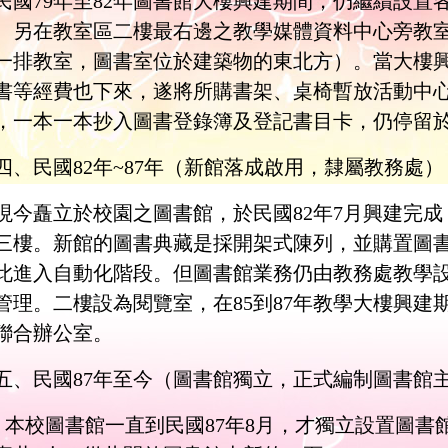
民國
79
年至
82
年圖書館大樓興建期間，仍繼續設置
。另在教室區二樓最右邊之教學媒體資料中心旁教
一排教室，圖書室位於建築物的東北方）。當大樓
書等經費也下來，遂將所購書架、桌椅暫放活動中
，一本一本抄入圖書登錄簿及登記書目卡，仍停留
四、民國
82
年
~87
年（新館落成啟用，隸屬教務處）
現今矗立於校園之圖書館，於民國
82
年
7
月興建完成
三樓。新館的圖書典藏是採開架式陳列，並購置圖
此進入自動化階段。但圖書館業務仍由教務處教學
管理。二樓設為閱覽室，在
85
到
87
年教學大樓興建
聯合辦公室。
五、民國
87
年至今（圖書館獨立，正式編制圖書館
本校圖書館一直到民國
87
年
8
月，才獨立設置圖書