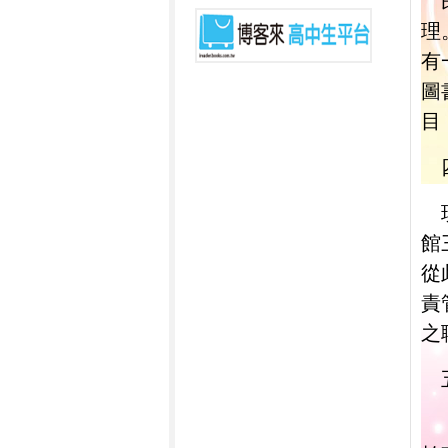
理
有
圖
目
館
從
責
之