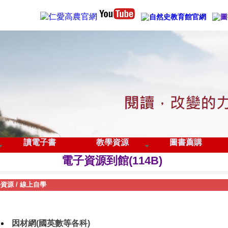
管理登入
讀電子書
教學資源
圖書薦購
115學年度全國中學生閱讀心得及小論文寫作競
電子資源到館(114B)
歡迎下載圖書館APP
學資源
/
線上自學
因材網(國英數等各科)