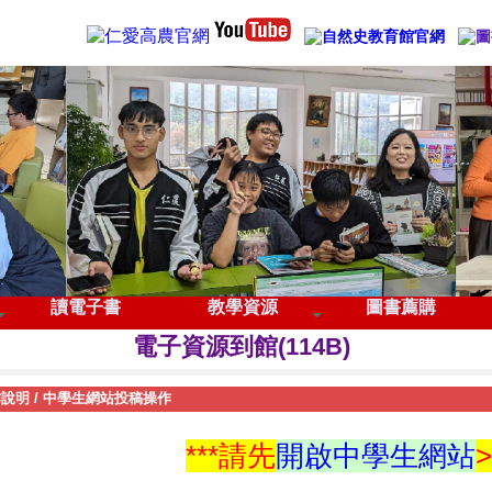
管理登入
115學年度全國中學生閱讀心得及小論文寫作競
讀電子書
教學資源
圖書薦購
電子資源到館(114B)
歡迎下載圖書館APP
作說明
/
中學生網站投稿操作
***請先
開啟中學生網站