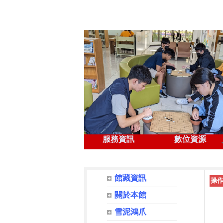
服務資訊
數位資源
⏸
◀
館藏資訊
操
關於本館
雪泥鴻爪