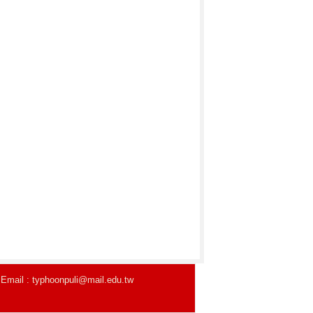
typhoonpuli@mail.edu.tw