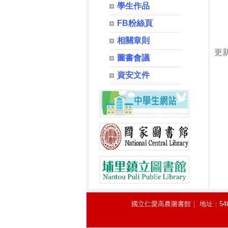
學生作品
FB粉絲頁
相關章則
更新
圖書會議
資安文件
國立仁愛高農圖書館｜ 地址：54641南投縣